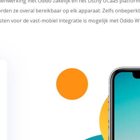
enwerking met Odido zakelijk en het Dstny UCaaS platform 
worden ze overal bereikbaar op elk apparaat. Zelfs onbeperkt
sten voor de vast-mobiel integratie is mogelijk met Odido W