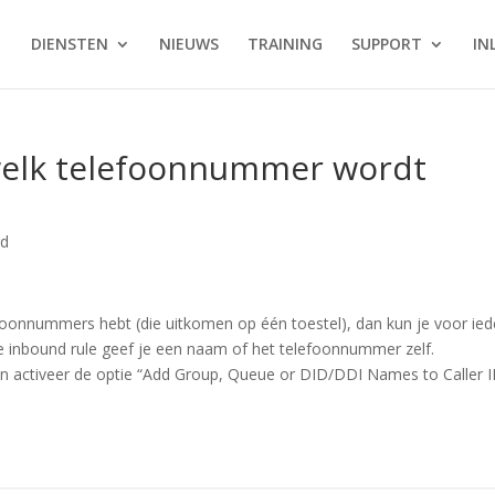
DIENSTEN
NIEUWS
TRAINING
SUPPORT
IN
 welk telefoonnummer wordt
rd
foonnummers hebt (die uitkomen op één toestel), dan kun je voor ied
inbound rule geef je een naam of het telefoonnummer zelf.
n activeer de optie
“
Add Group, Queue or DID/DDI Names to Caller 