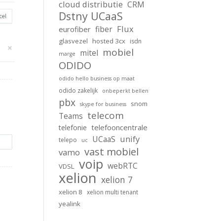
cloud distributie
CRM
Dstny UCaaS
Flux
fiber
eurofiber
glasvezel
hosted 3cx
isdn
mobiel
mitel
marge
ODIDO
odido hello business op maat
odido zakelijk
onbeperkt bellen
pbx
snom
skype for business
telecom
Teams
telefooncentrale
telefonie
unify
UCaaS
telepo
uc
vast mobiel
vamo
voip
webRTC
VDSL
xelion
xelion 7
xelion 8
xelion multi tenant
yealink