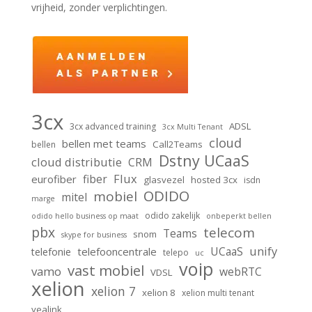
vrijheid, zonder verplichtingen.
3cx
ADSL
3cx advanced training
3cx Multi Tenant
cloud
bellen met teams
Call2Teams
bellen
Dstny UCaaS
cloud distributie
CRM
Flux
fiber
eurofiber
glasvezel
hosted 3cx
isdn
ODIDO
mobiel
mitel
marge
odido zakelijk
odido hello business op maat
onbeperkt bellen
pbx
telecom
Teams
snom
skype for business
unify
UCaaS
telefooncentrale
telefonie
telepo
uc
voip
vast mobiel
vamo
webRTC
VDSL
xelion
xelion 7
xelion 8
xelion multi tenant
yealink