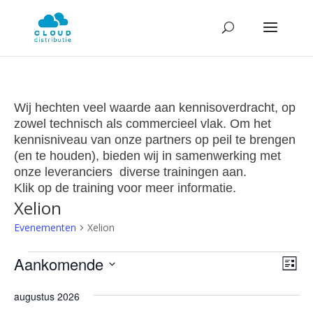
Wij hechten veel waarde aan kennisoverdracht, op
zowel technisch als commercieel vlak. Om het
kennisniveau van onze partners op peil te brengen
(en te houden), bieden wij in samenwerking met
onze leveranciers diverse trainingen aan.
Klik op de training voor meer informatie.
Xelion
Evenementen
Xelion
Evenementen
Wee
Ev
Aankomende
Lijst
we
navi
Selecteer
nav
augustus 2026
een