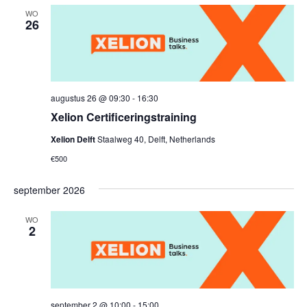
datum.
WO
26
augustus 26 @ 09:30
-
16:30
Xelion Certificeringstraining
Xelion Delft
Staalweg 40, Delft, Netherlands
€500
september 2026
WO
2
september 2 @ 10:00
-
15:00