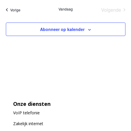
Vandaag
Volgende
Evenementen
Vorige
Eveneme
Abonneer op kalender
Onze diensten
VoIP
telefonie
Zakelijk internet