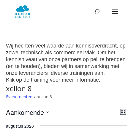
Wij hechten veel waarde aan kennisoverdracht, op
zowel technisch als commercieel vlak. Om het
kennisniveau van onze partners op peil te brengen
(en te houden), bieden wij in samenwerking met
onze leveranciers diverse trainingen aan.
Klik op de training voor meer informatie.
xelion 8
Evenementen
xelion 8
Evenementen
Wee
Ev
Aankomende
Lijst
we
navi
Selecteer
nav
augustus 2026
een