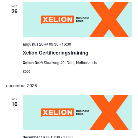
datum.
WO
26
augustus 26 @ 09:30
-
16:30
Xelion Certificeringstraining
Xelion Delft
Staalweg 40, Delft, Netherlands
€500
december 2026
WO
16
december 16 @ 13:00
-
17:30