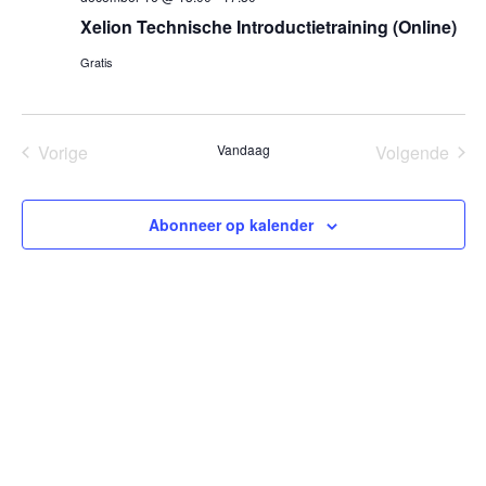
Xelion Technische Introductietraining (Online)
Gratis
Vorige
Vandaag
Volgende
Evenementen
Eveneme
Abonneer op kalender