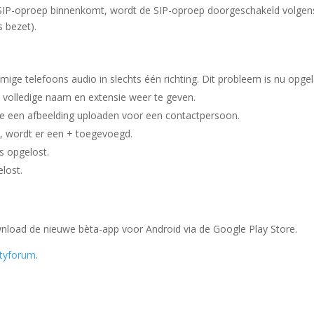
 SIP-oproep binnenkomt, wordt de SIP-oproep doorgeschakeld volgen
s bezet).
ge telefoons audio in slechts één richting. Dit probleem is nu opgel
 volledige naam en extensie weer te geven.
je een afbeelding uploaden voor een contactpersoon.
t, wordt er een + toegevoegd.
is opgelost.
lost.
load de nieuwe bèta-app voor Android via de Google Play Store.
tyforum
.