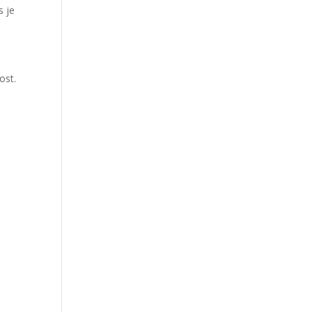
s je
ost.