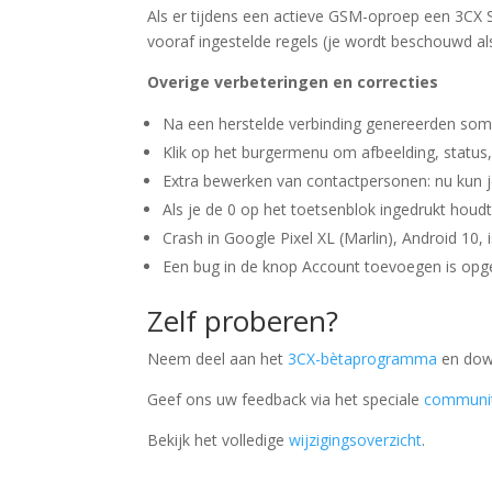
Als er tijdens een actieve GSM-oproep een 3CX
vooraf ingestelde regels (je wordt beschouwd al
Overige verbeteringen en correcties
Na een herstelde verbinding genereerden sommi
Klik op het burgermenu om afbeelding, status,
Extra bewerken van contactpersonen: nu kun 
Als je de 0 op het toetsenblok ingedrukt houd
Crash in Google Pixel XL (Marlin), Android 10, 
Een bug in de knop Account toevoegen is opge
Zelf proberen?
Neem deel aan het
3CX-bètaprogramma
en down
Geef ons uw feedback via het speciale
communi
Bekijk het volledige
wijzigingsoverzicht
.