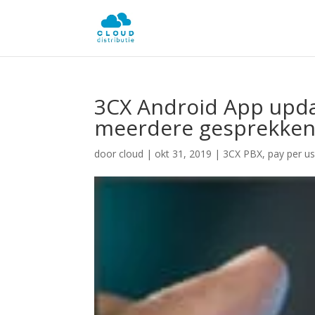
3CX Android App upda
meerdere gesprekke
door
cloud
|
okt 31, 2019
|
3CX PBX
,
pay per u