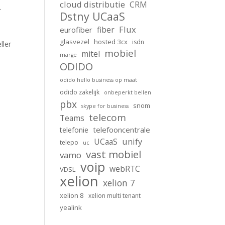
cloud distributie
CRM
.
Dstny UCaaS
Flux
fiber
eurofiber
glasvezel
hosted 3cx
isdn
ller
mobiel
mitel
marge
ODIDO
odido hello business op maat
odido zakelijk
onbeperkt bellen
pbx
snom
skype for business
telecom
Teams
telefooncentrale
telefonie
unify
UCaaS
telepo
uc
vast mobiel
vamo
voip
webRTC
VDSL
xelion
xelion 7
xelion 8
xelion multi tenant
yealink