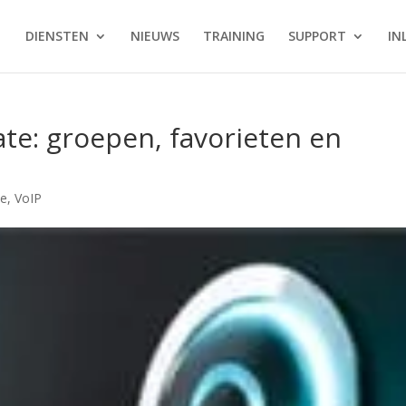
DIENSTEN
NIEUWS
TRAINING
SUPPORT
IN
te: groepen, favorieten en
n
se
,
VoIP