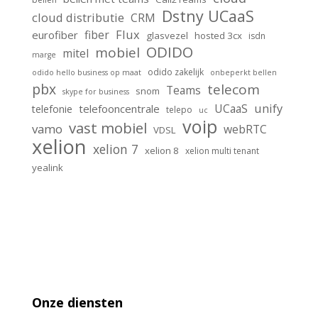
Dstny UCaaS
cloud distributie
CRM
Flux
fiber
eurofiber
glasvezel
hosted 3cx
isdn
ODIDO
mobiel
mitel
marge
odido zakelijk
odido hello business op maat
onbeperkt bellen
pbx
telecom
Teams
snom
skype for business
unify
UCaaS
telefooncentrale
telefonie
telepo
uc
voip
vast mobiel
vamo
webRTC
VDSL
xelion
xelion 7
xelion 8
xelion multi tenant
yealink
Onze diensten