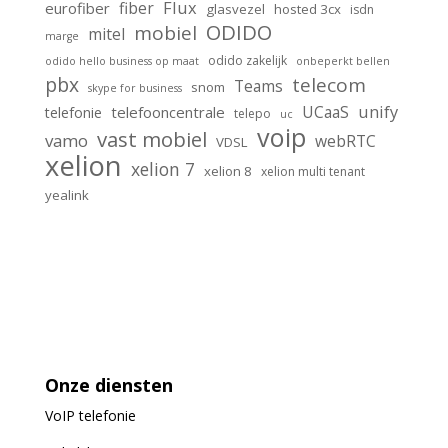
Flux
fiber
eurofiber
glasvezel
hosted 3cx
isdn
ODIDO
mobiel
mitel
marge
odido zakelijk
odido hello business op maat
onbeperkt bellen
pbx
telecom
Teams
snom
skype for business
unify
UCaaS
telefooncentrale
telefonie
telepo
uc
voip
vast mobiel
vamo
webRTC
VDSL
xelion
xelion 7
xelion 8
xelion multi tenant
yealink
Onze diensten
VoIP
telefonie