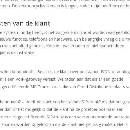
 nemen. De verkoopcyclus hiervan is langer, zodat u tijd heeft om de b
sten van de klant
e systeem nodig heeft, is het volgende dat moet worden vastgesteld
ieuwe functies, telefoons en hardware. Een belangrijke vraag die u m
em uw klant altijd gebruikt. Kortom, wat zouden ze niet kunnen doen
dens de installatie.
willen behouden? – Beschikt de klant over bestaande ISDN of analo
dan is een VoIP-gateway vereist. We raden aan dat als er een goede
r gecertificeerde SIP Trunks zoals die van Cloud Distributie in plaats v
behouden? – Heeft de klant een bestaande SIP-trunk? Als dat het geva
eer dan of het mogelijk is dat de klant na de proefperiode naar een
an een niet-gecertificeerde SIP-trunk is een veel voorkomende oorzaak
 kunnen worden opgelost en die de klant niet gelukkig maken. Het is