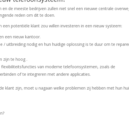
en en de meeste bedrijven zullen niet snel een nieuwe centrale overw
ingende reden om dit te doen.
en potentiële klant zou willen investeren in een nieuw systeem:
en een nieuw kantoor.
e / uitbreiding nodig en hun huidige oplossing is te duur om te repare
 zijn te hoog .
 flexibiliteitsfuncties van moderne telefoonsystemen, zoals de
erbinden of te integreren met andere applicaties.
 de klant zijn, moet u nagaan welke problemen zij hebben met hun hu
an?