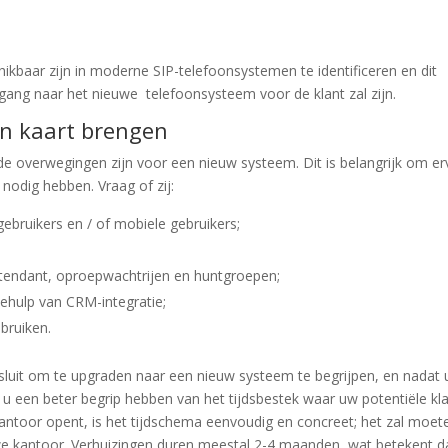
chikbaar zijn in moderne SIP-telefoonsystemen te identificeren en dit
ang naar het nieuwe telefoonsysteem voor de klant zal zijn.
in kaart brengen
e overwegingen zijn voor een nieuw systeem. Dit is belangrijk om e
 nodig hebben. Vraag of zij:
gebruikers en / of mobiele gebruikers;
ttendant, oproepwachtrijen en huntgroepen;
ehulp van CRM-integratie;
bruiken.
esluit om te upgraden naar een nieuw systeem te begrijpen, en nadat 
een beter begrip hebben van het tijdsbestek waar uw potentiële kl
w kantoor opent, is het tijdschema eenvoudig en concreet; het zal moet
e kantoor. Verhuizingen duren meestal 2-4 maanden, wat betekent da