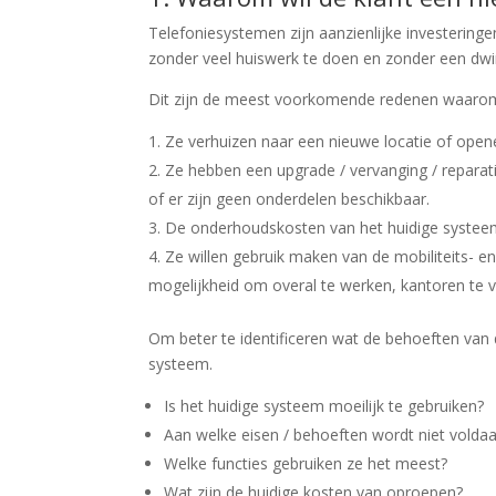
Telefoniesystemen zijn aanzienlijke investering
zonder veel huiswerk te doen en zonder een dw
Dit zijn de meest voorkomende redenen waarom e
Ze verhuizen naar een nieuwe locatie of open
Ze hebben een upgrade / vervanging / reparati
of er zijn geen onderdelen beschikbaar.
De onderhoudskosten van het huidige systeem
Ze willen gebruik maken van de mobiliteits- en
mogelijkheid om overal te werken, kantoren te v
Om beter te identificeren wat de behoeften van
systeem.
Is het huidige systeem moeilijk te gebruiken?
Aan welke eisen / behoeften wordt niet volda
Welke functies gebruiken ze het meest?
Wat zijn de huidige kosten van oproepen?