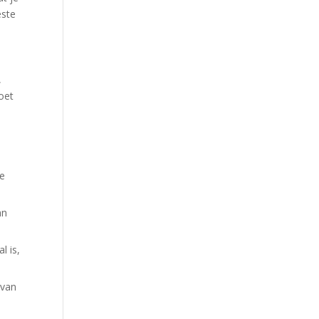
este
,
oet
ge
an
l is,
 van