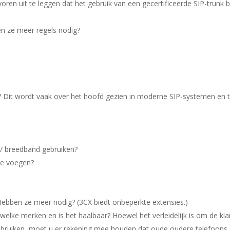
ren uit te leggen dat het gebruik van een gecertificeerde SIP-trunk 
n ze meer regels nodig?
 Dit wordt vaak over het hoofd gezien in moderne SIP-systemen en 
G / breedband gebruiken?
 te voegen?
ebben ze meer nodig? (3CX biedt onbeperkte extensies.)
welke merken en is het haalbaar? Hoewel het verleidelijk is om de kla
gebruiken, moet u er rekening mee houden dat oude oudere telefoons