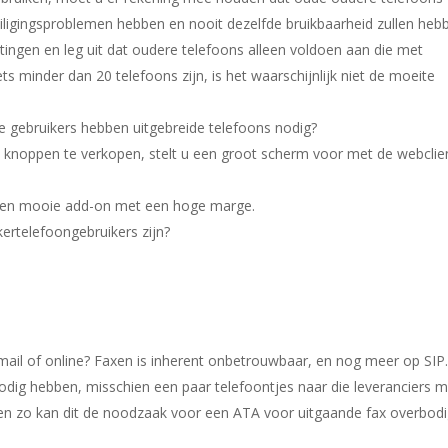
veiligingsproblemen hebben en nooit dezelfde bruikbaarheid zullen heb
ingen en leg uit dat oudere telefoons alleen voldoen aan die met
ts minder dan 20 telefoons zijn, is het waarschijnlijk niet de moeite
 gebruikers hebben uitgebreide telefoons nodig?
 knoppen te verkopen, stelt u een groot scherm voor met de webclie
 een mooie add-on met een hoge marge.
kertelefoongebruikers zijn?
Email of online? Faxen is inherent onbetrouwbaar, en nog meer op SIP.
 nodig hebben, misschien een paar telefoontjes naar die leveranciers 
 en zo kan dit de noodzaak voor een ATA voor uitgaande fax overbod