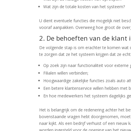
Wat zijn de totale kosten van het systeem?
U dient eventuele functies die mogelijk niet bes
vooraf aanpakken. Overweeg hoe groot de overg
2. De behoeften van de klant 
De volgende stap is om erachter te komen wat d
te zorgen dat ze het systeem krijgen dat ze echt
Op zoek zijn naar functionaliteit voor externe 
Filialen willen verbinden;
Hoogwaardige zakelijke functies zoals auto a
Een betere klantenservice willen hebben met b
En hoe medewerkers het systeem dagelijks ge
Het is belangrijk om de redenering achter het b
bovenstaande vragen hebt doorgenomen, moet u 
naar kijkt. Als een bedrijf verhuist of een nieu
worden ingesteld voor de opening van het nieuw