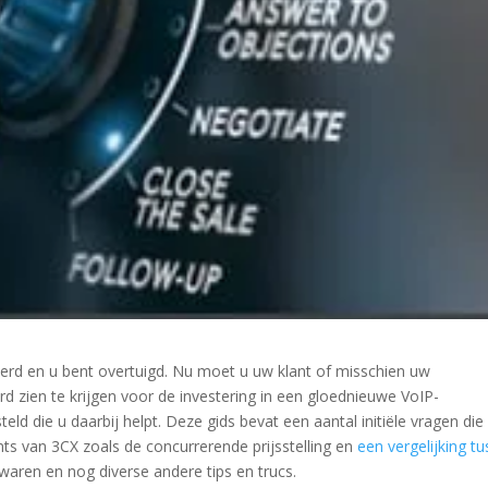
eerd en u bent overtuigd. Nu moet u uw klant of misschien uw
d zien te krijgen voor de investering in een gloednieuwe VoIP-
d die u daarbij helpt. Deze gids bevat een aantal initiële vragen die
nts van 3CX zoals de concurrerende prijsstelling en
een vergelijking t
waren en nog diverse andere tips en trucs.