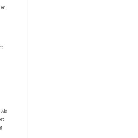
ben
nt
 Als
met
ig