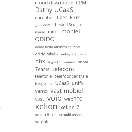
cloud distributie
CRM
Dstny UCaaS
Flux
fiber
eurofiber
glasvezel
hosted 3cx
isdn
mobiel
mitel
marge
ODIDO
odido hello business op maat
odido zakelijk
onbeperkt bellen
pbx
snom
skype for business
telecom
Teams
telefooncentrale
telefonie
unify
UCaaS
telepo
uc
vast mobiel
vamo
voip
webRTC
VDSL
xelion
xelion 7
e
xelion 8
xelion multi tenant
yealink