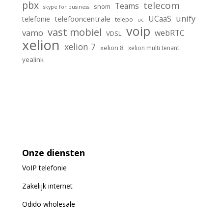
pbx
telecom
Teams
snom
skype for business
unify
UCaaS
telefooncentrale
telefonie
telepo
uc
voip
vast mobiel
vamo
webRTC
VDSL
xelion
xelion 7
xelion 8
xelion multi tenant
yealink
Onze diensten
VoIP
telefonie
Zakelijk internet
Odido wholesale