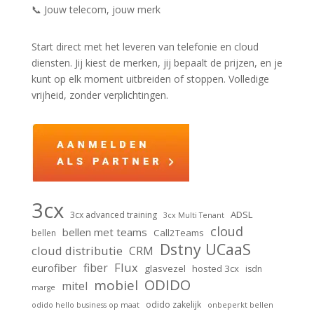
📞 Jouw telecom, jouw merk
Start direct met het leveren van telefonie en cloud
diensten. Jij kiest de merken, jij bepaalt de prijzen, en je
kunt op elk moment uitbreiden of stoppen. Volledige
vrijheid, zonder verplichtingen.
3cx
ADSL
3cx advanced training
3cx Multi Tenant
cloud
bellen met teams
Call2Teams
bellen
Dstny UCaaS
cloud distributie
CRM
Flux
fiber
eurofiber
glasvezel
hosted 3cx
isdn
ODIDO
mobiel
mitel
marge
odido zakelijk
odido hello business op maat
onbeperkt bellen