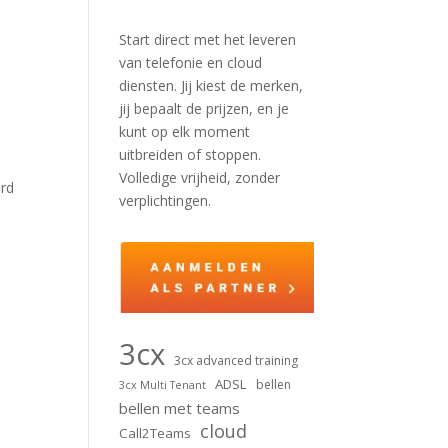
Start direct met het leveren
van telefonie en cloud
diensten. Jij kiest de merken,
jij bepaalt de prijzen, en je
kunt op elk moment
uitbreiden of stoppen.
Volledige vrijheid, zonder
rd
verplichtingen.
n
3cx
3cx advanced training
ADSL
bellen
3cx Multi Tenant
bellen met teams
cloud
Call2Teams