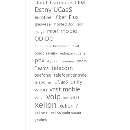
cloud distributie
CRM
Dstny UCaaS
Flux
fiber
eurofiber
glasvezel
hosted 3cx
isdn
mobiel
mitel
marge
ODIDO
odido hello business op maat
odido zakelijk
onbeperkt bellen
pbx
snom
skype for business
telecom
Teams
telefooncentrale
telefonie
unify
UCaaS
telepo
uc
vast mobiel
vamo
voip
webRTC
VDSL
xelion
xelion 7
xelion 8
xelion multi tenant
yealink