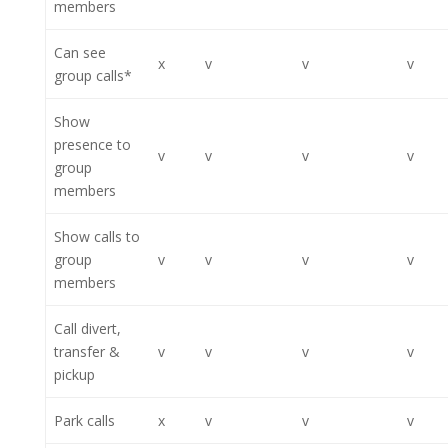
members
Can see
x
v
v
v
group calls*
Show
presence to
v
v
v
v
group
members
Show calls to
group
v
v
v
v
members
Call divert,
transfer &
v
v
v
v
pickup
Park calls
x
v
v
v