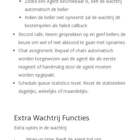
Zodra een Agent beschikbaar is, belt de wachtrij
automatisch de beller
Indien de beller niet opneemt zal de wachtrij dit
bestempelen als failed callback
Record calls
: Neem gesprekken op en geef bellers de
keuze om wel of niet akkoord te gaan met opnames.
Chat assignment
: Bepaal of chats automatisch
worden toegewezen aan de agent die als eerste
reageert of handmatig door de agent moeten
worden opgepakt.
Schedule queue statistics reset
: Reset de statistieken
dagelijks, wekelijks of maandelijks.
Extra Wachtrij Functies
Extra opties in de wachtrij:
·
Wrap-up time
: Biedt de agent tijd om