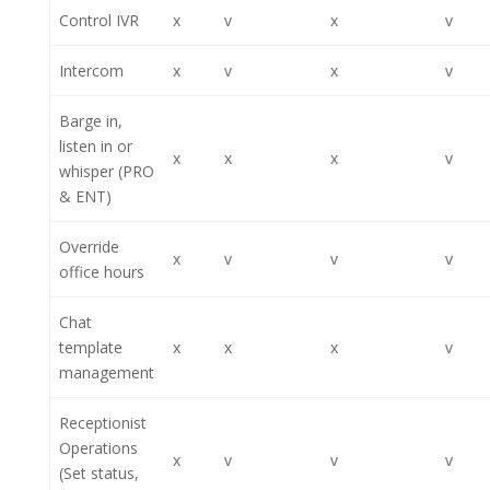
Control IVR
x
v
x
v
Intercom
x
v
x
v
Barge in,
listen in or
x
x
x
v
whisper (PRO
& ENT)
Override
x
v
v
v
office hours
Chat
template
x
x
x
v
management
Receptionist
Operations
x
v
v
v
(Set status,