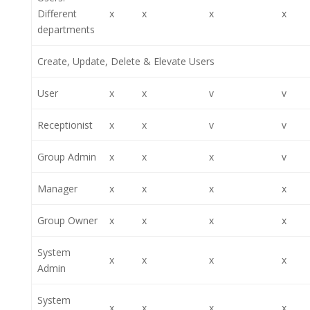
Different
x
x
x
x
departments
Create, Update, Delete & Elevate Users
User
x
x
v
v
Receptionist
x
x
v
v
Group Admin
x
x
x
v
Manager
x
x
x
x
Group Owner
x
x
x
x
System
x
x
x
x
Admin
System
x
x
x
x