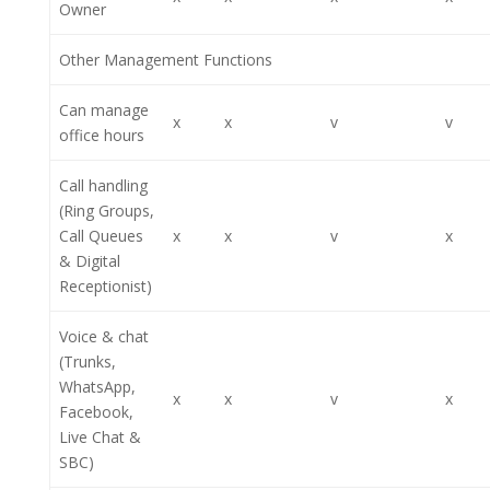
Owner
Other Management Functions
Can manage
x
x
v
v
office hours
Call handling
(Ring Groups,
Call Queues
x
x
v
x
& Digital
Receptionist)
Voice & chat
(Trunks,
WhatsApp,
x
x
v
x
Facebook,
Live Chat &
SBC)