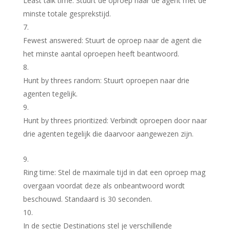
Least talk time
: Stuurt de oproep naar de agent met de
minste totale gesprekstijd.
Fewest answered
: Stuurt de oproep naar de agent die
het minste aantal oproepen heeft beantwoord.
Hunt by threes random
: Stuurt oproepen naar drie
agenten tegelijk.
Hunt by threes prioritized
: Verbindt oproepen door naar
drie agenten tegelijk die daarvoor aangewezen zijn.
Ring time
: Stel de maximale tijd in dat een oproep mag
overgaan voordat deze als onbeantwoord wordt
beschouwd. Standaard is 30 seconden.
In de sectie
Destinations
stel je verschillende