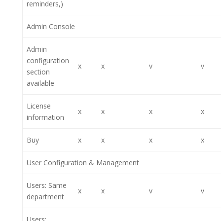
reminders,)
Admin Console
Admin
configuration
x
x
v
v
section
available
License
x
x
x
x
information
Buy
x
x
x
x
User Configuration & Management
Users: Same
x
x
v
v
department
Users: