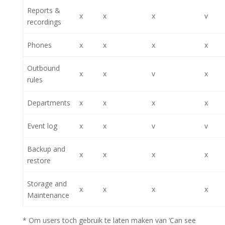
Reports &
x
x
x
v
recordings
Phones
x
x
x
x
Outbound
x
x
v
x
rules
Departments
x
x
x
x
Event log
x
x
v
v
Backup and
x
x
x
x
restore
Storage and
x
x
x
x
Maintenance
* Om users toch gebruik te laten maken van ‘Can see