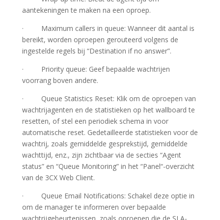
aantekeningen te maken na een oproep.
·
Maximum callers in queue
: Wanneer dit aantal is
bereikt, worden oproepen gerouteerd volgens de
ingestelde regels bij “
Destination if no answer
”.
·
Priority queue
: Geef bepaalde wachtrijen
voorrang boven andere.
·
Queue Statistics Reset
: Klik om de oproepen van
wachtrijagenten en de statistieken op het wallboard te
resetten, of stel een periodiek schema in voor
automatische reset. Gedetailleerde statistieken voor de
wachtrij, zoals gemiddelde gesprekstijd, gemiddelde
wachttijd, enz., zijn zichtbaar via de secties “
Agent
status
” en “
Queue Monitoring
” in het “
Panel
“-overzicht
van de 3CX Web Client.
·
Queue Email Notifications
: Schakel deze optie in
om de manager te informeren over bepaalde
wachtrijgebeurtenissen, zoals oproepen die de SLA-