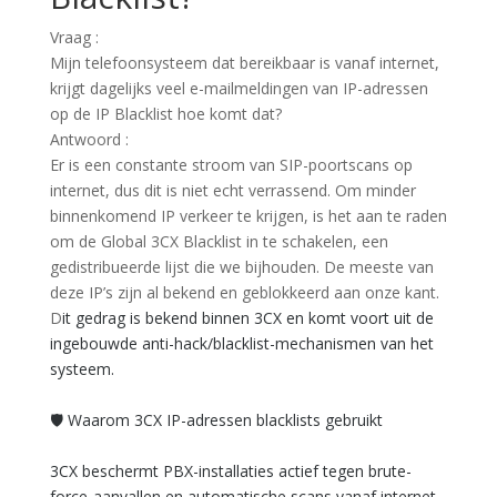
Vraag
:
Mijn telefoonsysteem dat bereikbaar is vanaf internet,
krijgt dagelijks veel e-mailmeldingen van IP-adressen
op de IP Blacklist hoe komt dat?
Antwoord
:
Er is een constante stroom van SIP-poortscans op
internet, dus dit is niet echt verrassend.
Om minder
binnenkomend IP verkeer te krijgen, is het aan te raden
om de Global 3CX Blacklist in te schakelen, een
gedistribueerde lijst die we bijhouden.
De meeste van
deze IP’s zijn al bekend en geblokkeerd aan onze kant.
D
it gedrag is bekend binnen 3CX en komt voort uit de
ingebouwde anti-hack/blacklist-mechanismen van het
systeem.
🛡️ Waarom 3CX IP-adressen blacklists gebruikt
3CX beschermt PBX-installaties actief tegen brute-
force-aanvallen en automatische scans vanaf internet.