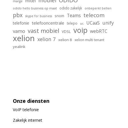
ODIDO
mobiel
mitel
marge
odido zakelijk
odido hello business op maat
onbeperkt bellen
pbx
telecom
Teams
snom
skype for business
unify
UCaaS
telefooncentrale
telefonie
telepo
uc
voip
vast mobiel
vamo
webRTC
VDSL
xelion
xelion 7
xelion 8
xelion multi tenant
yealink
Onze diensten
VoIP
telefonie
Zakelijk internet