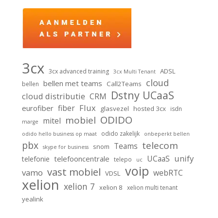
3cx
ADSL
3cx advanced training
3cx Multi Tenant
cloud
bellen met teams
Call2Teams
bellen
Dstny UCaaS
cloud distributie
CRM
Flux
fiber
eurofiber
glasvezel
hosted 3cx
isdn
ODIDO
mobiel
mitel
marge
odido zakelijk
odido hello business op maat
onbeperkt bellen
pbx
telecom
Teams
snom
skype for business
unify
UCaaS
telefooncentrale
telefonie
telepo
uc
voip
vast mobiel
vamo
webRTC
VDSL
xelion
xelion 7
xelion 8
xelion multi tenant
yealink