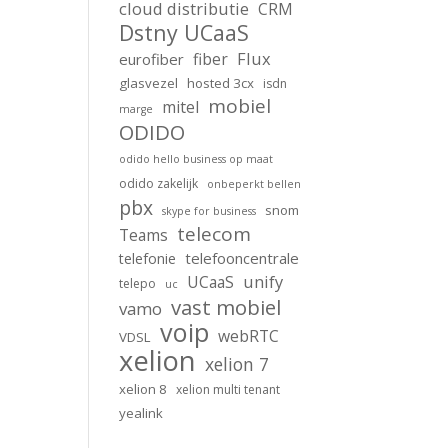
cloud distributie
CRM
Dstny UCaaS
Flux
fiber
eurofiber
glasvezel
hosted 3cx
isdn
mobiel
mitel
marge
ODIDO
odido hello business op maat
odido zakelijk
onbeperkt bellen
pbx
snom
skype for business
telecom
Teams
telefooncentrale
telefonie
unify
UCaaS
telepo
uc
vast mobiel
vamo
voip
webRTC
VDSL
xelion
xelion 7
xelion 8
xelion multi tenant
yealink