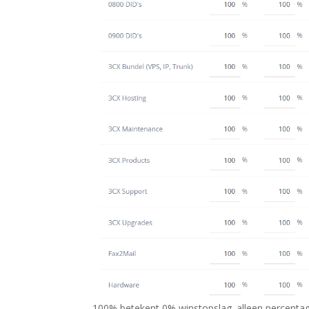
100% betekent 0% winstopslag. alleen percenta