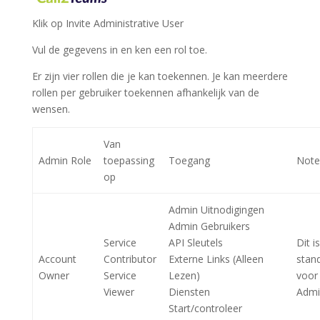
Klik op Invite Administrative User
Vul de gegevens in en ken een rol toe.
Er zijn vier rollen die je kan toekennen. Je kan meerdere
rollen per gebruiker toekennen afhankelijk van de
wensen.
Van
Admin Role
toepassing
Toegang
Note
op
Admin Uitnodigingen
Admin Gebruikers
Service
API Sleutels
Dit i
Account
Contributor
Externe Links (Alleen
stan
Owner
Service
Lezen)
voor
Viewer
Diensten
Admi
Start/controleer