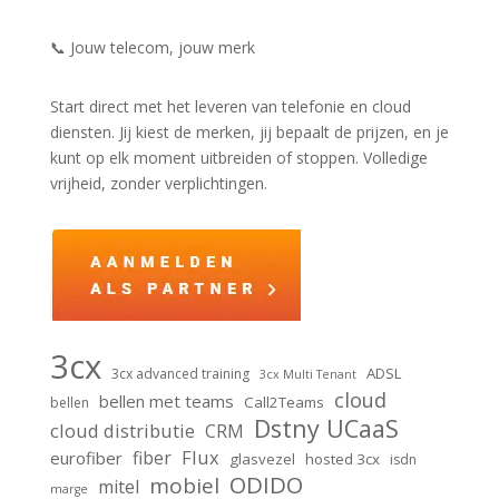
📞 Jouw telecom, jouw merk
Start direct met het leveren van telefonie en cloud
diensten. Jij kiest de merken, jij bepaalt de prijzen, en je
kunt op elk moment uitbreiden of stoppen. Volledige
vrijheid, zonder verplichtingen.
3cx
ADSL
3cx advanced training
3cx Multi Tenant
cloud
bellen met teams
Call2Teams
bellen
Dstny UCaaS
cloud distributie
CRM
Flux
fiber
eurofiber
glasvezel
hosted 3cx
isdn
ODIDO
mobiel
mitel
marge