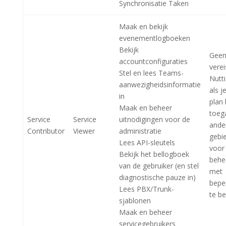
Synchronisatie Taken
Maak en bekijk
evenementlogboeken
Bekijk
Gee
accountconfiguraties
verei
Stel en lees Teams-
Nutti
aanwezigheidsinformatie
als j
in
plan
Maak en beheer
toeg
Service
Service
uitnodigingen voor de
ande
Contributor
Viewer
administratie
gebi
Lees API-sleutels
voor
Bekijk het bellogboek
behe
van de gebruiker (en stel
met
diagnostische pauze in)
bepe
Lees PBX/Trunk-
te b
sjablonen
Maak en beheer
servicegebruikers