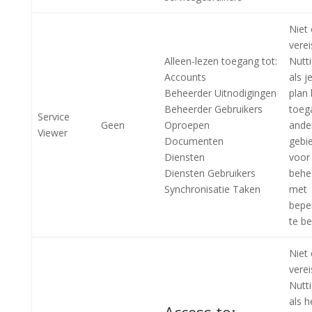
Niet
verei
Alleen-lezen toegang tot:
Nutti
Accounts
als j
Beheerder Uitnodigingen
plan
Beheerder Gebruikers
toeg
Service
Geen
Oproepen
ande
Viewer
Documenten
gebi
Diensten
voor
Diensten Gebruikers
behe
Synchronisatie Taken
met
bepe
te b
Niet
verei
Nutti
als h
Access to: