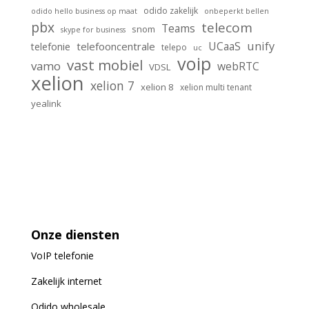
odido zakelijk
odido hello business op maat
onbeperkt bellen
pbx
telecom
Teams
snom
skype for business
unify
UCaaS
telefooncentrale
telefonie
telepo
uc
voip
vast mobiel
vamo
webRTC
VDSL
xelion
xelion 7
xelion 8
xelion multi tenant
yealink
Onze diensten
VoIP
telefonie
Zakelijk internet
Odido wholesale