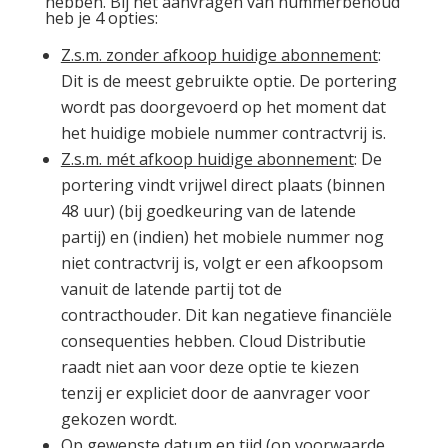
hebben. Bij het aanvragen van nummerbehoud
heb je 4 opties:
Z.s.m. zonder afkoop huidige abonnement
:
Dit is de meest gebruikte optie. De portering
wordt pas doorgevoerd op het moment dat
het huidige mobiele nummer contractvrij is.
Z.s.m. mét afkoop huidige abonnement
: De
portering vindt vrijwel direct plaats (binnen
48 uur) (bij goedkeuring van de latende
partij) en (indien) het mobiele nummer nog
niet contractvrij is, volgt er een afkoopsom
vanuit de latende partij tot de
contracthouder. Dit kan negatieve financiële
consequenties hebben. Cloud Distributie
raadt niet aan voor deze optie te kiezen
tenzij er expliciet door de aanvrager voor
gekozen wordt.
Op gewenste datum en tijd (op voorwaarde