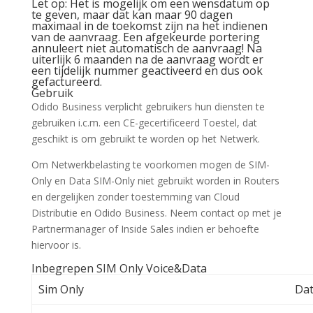
Let op
: Het is mogelijk om een wensdatum op
te geven, maar dat kan maar 90 dagen
maximaal in de toekomst zijn na het indienen
van de aanvraag. Een afgekeurde portering
annuleert niet automatisch de aanvraag! Na
uiterlijk 6 maanden na de aanvraag wordt er
een tijdelijk nummer geactiveerd en dus ook
gefactureerd.
Gebruik
Odido Business verplicht gebruikers hun diensten te
gebruiken i.c.m. een CE-gecertificeerd Toestel, dat
geschikt is om gebruikt te worden op het Netwerk.
Om Netwerkbelasting te voorkomen mogen de SIM-
Only en Data SIM-Only niet gebruikt worden in Routers
en dergelijken zonder toestemming van Cloud
Distributie en Odido Business. Neem contact op met je
Partnermanager of Inside Sales indien er behoefte
hiervoor is.
Inbegrepen SIM Only Voice&Data
Sim Only
Dat