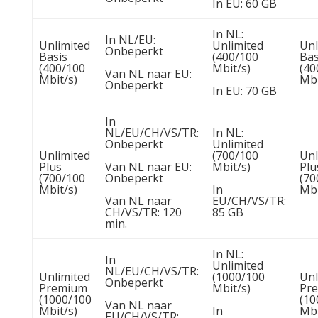
In EU: 60 GB
In NL:
In NL/EU:
Unlimited
Unlimited
Unl
Onbeperkt
Basis
(400/100
Bas
(400/100
Mbit/s)
(40
Van NL naar EU:
Mbit/s)
Mbi
Onbeperkt
In EU: 70 GB
In
NL/EU/CH/VS/TR:
In NL:
Onbeperkt
Unlimited
Unlimited
(700/100
Unl
Plus
Van NL naar EU:
Mbit/s)
Plu
(700/100
Onbeperkt
(70
Mbit/s)
In
Mbi
Van NL naar
EU/CH/VS/TR:
CH/VS/TR: 120
85 GB
min.
In NL:
In
Unlimited
NL/EU/CH/VS/TR:
Unlimited
(1000/100
Unl
Onbeperkt
Premium
Mbit/s)
Pr
(1000/100
(10
Van NL naar
Mbit/s)
In
Mbi
EU/CH/VS/TR: