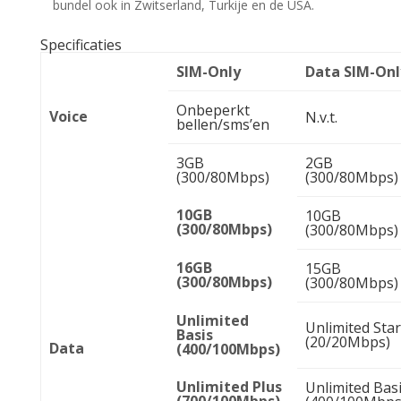
bundel ook in Zwitserland, Turkije en de USA.
Specificaties
SIM-Only
Data SIM-Onl
Onbeperkt
Voice
N.v.t.
bellen/sms’en
3GB
2GB
(300/80Mbps)
(300/80Mbps)
10GB
10GB
(300/80Mbps)
(300/80Mbps)
16GB
15GB
(300/80Mbps)
(300/80Mbps)
Unlimited
Unlimited Star
Basis
(20/20Mbps)
Data
(400/100Mbps)
Unlimited Plus
Unlimited Bas