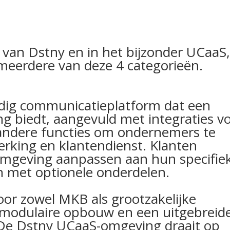
van Dstny en in het bijzonder UCaaS
 meerdere van deze 4 categorieën.
jdig communicatieplatform dat een
ng biedt, aangevuld met integraties v
 andere functies om ondernemers te
rking en klantendienst. Klanten
mgeving aanpassen aan hun specifie
n met optionele onderdelen.
oor zowel MKB als grootzakelijke
modulaire opbouw en een uitgebreid
. De Dstny UCaaS-omgeving draait op