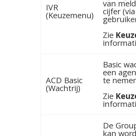
van meld
IVR
cijfer (
(Keuzemenu)
gebruike
Zie
Keuz
informati
Basic wa
een agen
ACD Basic
te nemen
(Wachtrij)
Zie
Keuz
informati
De Group
kan word