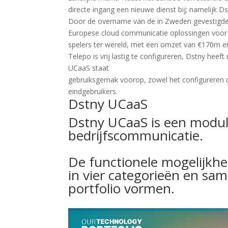
directe ingang een nieuwe dienst bij; namelijk D
Door de overname van de in Zweden gevestigde
Europese cloud communicatie oplossingen voor M
spelers ter wereld, met een omzet van €170m en
Telepo is vrij lastig te configureren, Dstny he
UCaaS staat
gebruiksgemak voorop, zowel het configureren d
eindgebruikers.
Dstny UCaaS
Dstny UCaaS is een modula
bedrijfscommunicatie.
De functionele mogelijkh
in vier categorieën en sa
portfolio vormen.