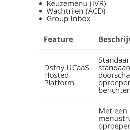
Keuzemenu (IVR)
Wachtrijen (ACD)
Group Inbox
Feature
Beschrij
Standaard
Dstny UCaaS
standaar
Hosted
doorscha
Platform
oproepom
berichten
Met een 
menustru
oproepen