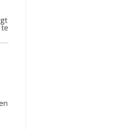
rgt
 te
.
ten