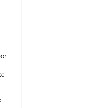
,
oor
ke
e