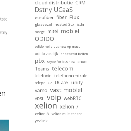
cloud distributie
CRM
Dstny UCaaS
Flux
fiber
eurofiber
tste
glasvezel
hosted 3cx
isdn
mobiel
mitel
stny
marge
ODIDO
odido hello business op maat
odido zakelijk
onbeperkt bellen
pbx
snom
skype for business
telecom
Teams
telefooncentrale
telefonie
unify
UCaaS
telepo
uc
vast mobiel
vamo
en
voip
webRTC
VDSL
xelion
xelion 7
xelion 8
xelion multi tenant
yealink