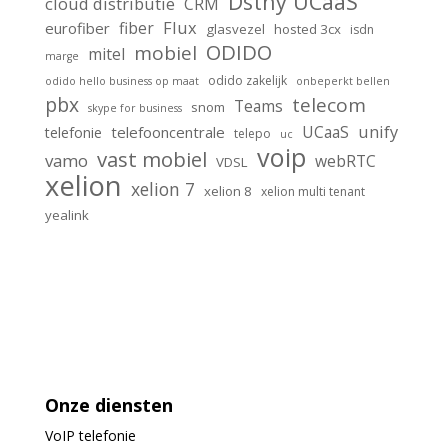
Dstny UCaaS
cloud distributie
CRM
Flux
fiber
eurofiber
glasvezel
hosted 3cx
isdn
ODIDO
mobiel
mitel
marge
odido zakelijk
odido hello business op maat
onbeperkt bellen
pbx
telecom
Teams
snom
skype for business
unify
UCaaS
telefooncentrale
telefonie
telepo
uc
voip
vast mobiel
vamo
webRTC
VDSL
xelion
xelion 7
xelion 8
xelion multi tenant
yealink
Onze diensten
VoIP
telefonie