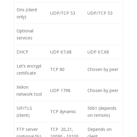
Dns (client
UDP/TCP 53
UDP/TCP 53
only)
Optional
services
DHCP
UDP 67,68
UDP 67,68
Let’s encrypt
TCP 80
Chosen by peer
certificate
Xelion
UDP 1798
Chosen by peer
network tool
SIP/TLS
5061 (depends
TCP dynamic
(client)
on remote)
FTP server
TCP 20,21,
Depends on
(optional tls)
10090 ‑ 10100
client