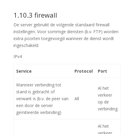
1.10.3 firewall
De server gebruikt de volgende standaard firewall
instellingen. Voor sommige diensten (b.v. FTP) worden
extra poorten toegevoegd wanneer de dienst wordt
ingeschakeld.
IPv4
Service
Protocol
Port
Wanneer verbinding tot
Al het
stand is gebracht of
verkeer
verwant is (b.v. de peer van
All
op de
een door de server
verbinding
geïnitieerde verbinding)
Al het
verkeer