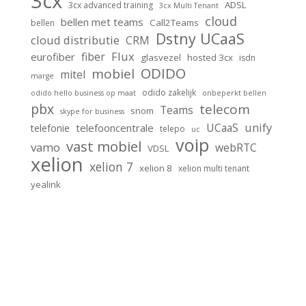
3cx
ADSL
3cx advanced training
3cx Multi Tenant
cloud
bellen met teams
Call2Teams
bellen
Dstny UCaaS
cloud distributie
CRM
Flux
fiber
eurofiber
glasvezel
hosted 3cx
isdn
ODIDO
mobiel
mitel
marge
odido zakelijk
odido hello business op maat
onbeperkt bellen
pbx
telecom
Teams
snom
skype for business
unify
UCaaS
telefooncentrale
telefonie
telepo
uc
voip
vast mobiel
vamo
webRTC
VDSL
xelion
xelion 7
xelion 8
xelion multi tenant
yealink