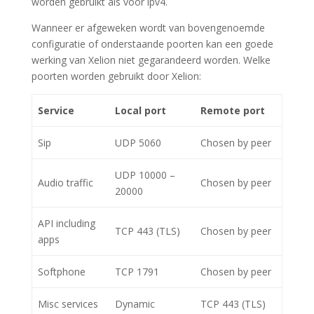
worden gebruikt als voor ipv4.
Wanneer er afgeweken wordt van bovengenoemde
configuratie of onderstaande poorten kan een goede
werking van Xelion niet gegarandeerd worden. Welke
poorten worden gebruikt door Xelion:
Service
Local port
Remote port
Sip
UDP 5060
Chosen by peer
UDP 10000 –
Audio traffic
Chosen by peer
20000
API including
TCP 443 (TLS)
Chosen by peer
apps
Softphone
TCP 1791
Chosen by peer
Misc services
Dynamic
TCP 443 (TLS)