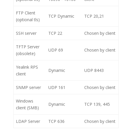
FTP Client
TCP Dynamic
TCP 20,21
(optional tls)
SSH server
TCP 22
Chosen by client
TFTP Server
UDP 69
Chosen by client
(obsolete)
Yealink RPS
Dynamic
UDP 8443
client
SNMP server
UDP 161
Chosen by client
Windows
Dynamic
TCP 139, 445
client (SMB)
LDAP Server
TCP 636
Chosen by client