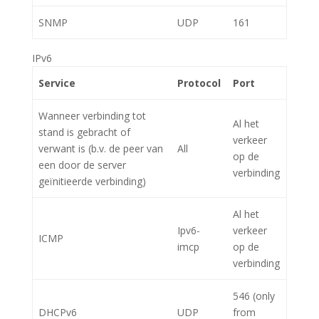
SNMP
UDP
161
IPv6
Service
Protocol
Port
Wanneer verbinding tot
Al het
stand is gebracht of
verkeer
verwant is (b.v. de peer van
All
op de
een door de server
verbinding
geïnitieerde verbinding)
Al het
Ipv6-
verkeer
ICMP
imcp
op de
verbinding
546 (only
DHCPv6
UDP
from