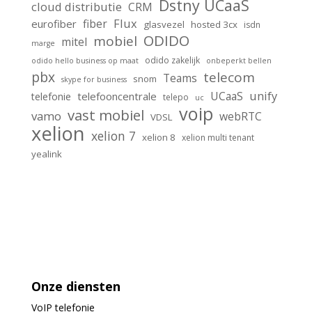
Dstny UCaaS
cloud distributie
CRM
Flux
fiber
eurofiber
glasvezel
hosted 3cx
isdn
ODIDO
mobiel
mitel
marge
odido zakelijk
odido hello business op maat
onbeperkt bellen
pbx
telecom
Teams
snom
skype for business
unify
UCaaS
telefooncentrale
telefonie
telepo
uc
voip
vast mobiel
vamo
webRTC
VDSL
xelion
xelion 7
xelion 8
xelion multi tenant
yealink
Onze diensten
VoIP
telefonie