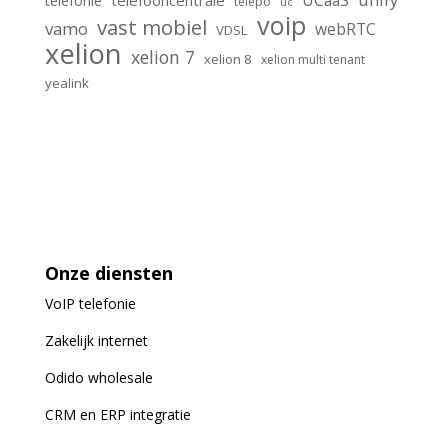
UCaaS
telefooncentrale
telefonie
telepo
uc
voip
vast mobiel
vamo
webRTC
VDSL
xelion
xelion 7
xelion 8
xelion multi tenant
yealink
Onze diensten
VoIP
telefonie
Zakelijk internet
Odido wholesale
CRM en ERP integratie