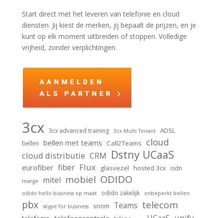
Start direct met het leveren van telefonie en cloud
diensten. Jij kiest de merken, jij bepaalt de prijzen, en je
kunt op elk moment uitbreiden of stoppen. Volledige
vrijheid, zonder verplichtingen.
3cx
ADSL
3cx advanced training
3cx Multi Tenant
cloud
bellen met teams
Call2Teams
bellen
Dstny UCaaS
cloud distributie
CRM
Flux
fiber
eurofiber
glasvezel
hosted 3cx
isdn
ODIDO
mobiel
mitel
marge
odido zakelijk
odido hello business op maat
onbeperkt bellen
pbx
telecom
Teams
snom
skype for business
unify