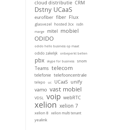
cloud distributie
CRM
Dstny UCaaS
Flux
fiber
eurofiber
glasvezel
hosted 3cx
isdn
mobiel
mitel
marge
ODIDO
odido hello business op maat
odido zakelijk
onbeperkt bellen
pbx
snom
skype for business
telecom
Teams
telefooncentrale
telefonie
unify
UCaaS
telepo
uc
vast mobiel
vamo
voip
webRTC
VDSL
xelion
xelion 7
xelion 8
xelion multi tenant
yealink