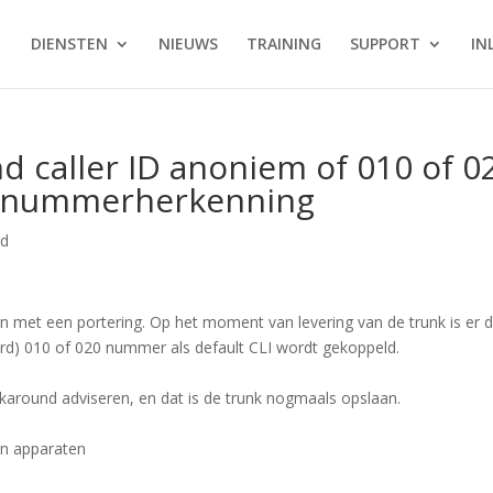
DIENSTEN
NIEUWS
TRAINING
SUPPORT
IN
 caller ID anoniem of 010 of 0
j nummerherkenning
rd
en met een portering. Op het moment van levering van de trunk is er 
rd) 010 of 020 nummer als default CLI wordt gekoppeld.
rkaround adviseren, en dat is de trunk nogmaals opslaan.
van apparaten