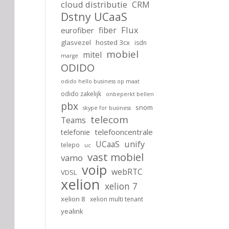
cloud distributie
CRM
Dstny UCaaS
Flux
fiber
eurofiber
glasvezel
hosted 3cx
isdn
mobiel
mitel
marge
ODIDO
odido hello business op maat
odido zakelijk
onbeperkt bellen
pbx
snom
skype for business
telecom
Teams
telefooncentrale
telefonie
unify
UCaaS
telepo
uc
vast mobiel
vamo
voip
webRTC
VDSL
xelion
xelion 7
xelion 8
xelion multi tenant
yealink