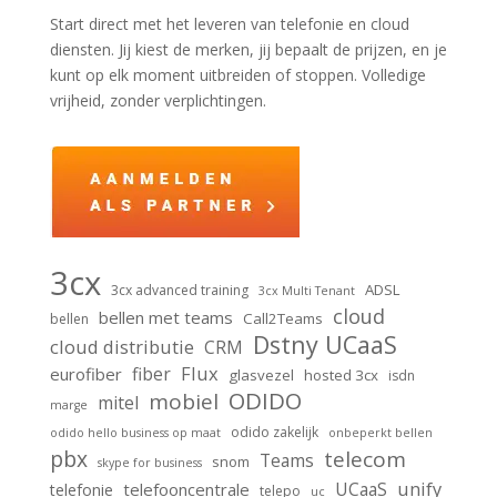
Start direct met het leveren van telefonie en cloud
diensten. Jij kiest de merken, jij bepaalt de prijzen, en je
kunt op elk moment uitbreiden of stoppen. Volledige
vrijheid, zonder verplichtingen.
3cx
ADSL
3cx advanced training
3cx Multi Tenant
cloud
bellen met teams
Call2Teams
bellen
Dstny UCaaS
cloud distributie
CRM
Flux
fiber
eurofiber
glasvezel
hosted 3cx
isdn
ODIDO
mobiel
mitel
marge
odido zakelijk
odido hello business op maat
onbeperkt bellen
pbx
telecom
Teams
snom
skype for business
unify
UCaaS
telefooncentrale
telefonie
telepo
uc