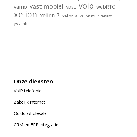
voip
vast mobiel
vamo
webRTC
VDSL
xelion
xelion 7
xelion 8
xelion multi tenant
yealink
Onze diensten
VoIP
telefonie
Zakelijk internet
Odido wholesale
CRM en ERP integratie