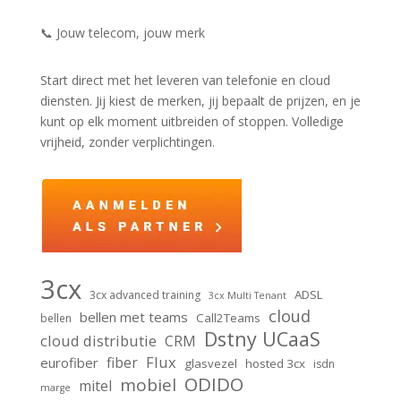
📞 Jouw telecom, jouw merk
Start direct met het leveren van telefonie en cloud
diensten. Jij kiest de merken, jij bepaalt de prijzen, en je
kunt op elk moment uitbreiden of stoppen. Volledige
vrijheid, zonder verplichtingen.
3cx
ADSL
3cx advanced training
3cx Multi Tenant
cloud
bellen met teams
Call2Teams
bellen
Dstny UCaaS
cloud distributie
CRM
Flux
fiber
eurofiber
glasvezel
hosted 3cx
isdn
ODIDO
mobiel
mitel
marge