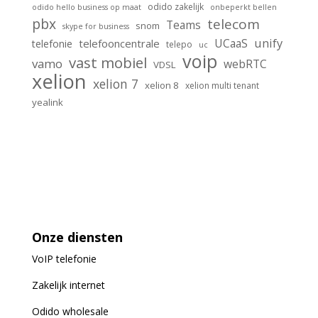
odido zakelijk
odido hello business op maat
onbeperkt bellen
pbx
telecom
Teams
snom
skype for business
unify
UCaaS
telefooncentrale
telefonie
telepo
uc
voip
vast mobiel
vamo
webRTC
VDSL
xelion
xelion 7
xelion 8
xelion multi tenant
yealink
Onze diensten
VoIP
telefonie
Zakelijk internet
Odido wholesale