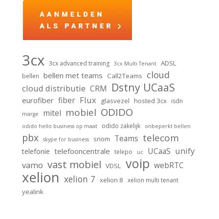
3cx
ADSL
3cx advanced training
3cx Multi Tenant
cloud
bellen met teams
Call2Teams
bellen
Dstny UCaaS
cloud distributie
CRM
Flux
fiber
eurofiber
glasvezel
hosted 3cx
isdn
ODIDO
mobiel
mitel
marge
odido zakelijk
odido hello business op maat
onbeperkt bellen
pbx
telecom
Teams
snom
skype for business
unify
UCaaS
telefooncentrale
telefonie
telepo
uc
voip
vast mobiel
vamo
webRTC
VDSL
xelion
xelion 7
xelion 8
xelion multi tenant
yealink