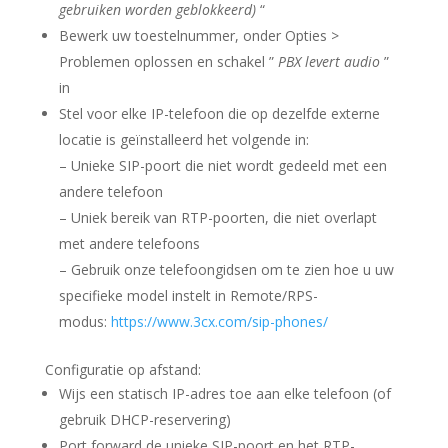
gebruiken worden geblokkeerd)
“
Bewerk uw toestelnummer, onder Opties >
Problemen oplossen en schakel ”
PBX levert audio
”
in
Stel voor elke IP-telefoon die op dezelfde
externe
locatie
is geïnstalleerd het volgende in:
– Unieke SIP-poort die niet wordt gedeeld met een
andere telefoon
– Uniek bereik van RTP-poorten, die niet overlapt
met andere telefoons
– Gebruik onze telefoongidsen om te zien hoe u uw
specifieke model instelt in Remote/RPS-
modus:
https://www.3cx.com/sip-phones/
Configuratie op afstand:
Wijs een statisch IP-adres toe aan elke telefoon (of
gebruik DHCP-reservering)
Port forward de unieke SIP-poort en het RTP-