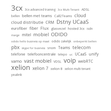
3cx
ADSL
3cx advanced training
3cx Multi Tenant
cloud
bellen met teams
Call2Teams
bellen
Dstny UCaaS
cloud distributie
CRM
Flux
fiber
eurofiber
glasvezel
hosted 3cx
isdn
ODIDO
mobiel
mitel
marge
odido zakelijk
odido hello business op maat
onbeperkt bellen
pbx
telecom
Teams
snom
skype for business
unify
UCaaS
telefooncentrale
telefonie
telepo
uc
voip
vast mobiel
vamo
webRTC
VDSL
xelion
xelion 7
xelion 8
xelion multi tenant
yealink