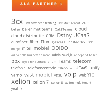
3cx
ADSL
3cx advanced training
3cx Multi Tenant
cloud
bellen met teams
Call2Teams
bellen
Dstny UCaaS
cloud distributie
CRM
Flux
fiber
eurofiber
glasvezel
hosted 3cx
isdn
ODIDO
mobiel
mitel
marge
odido zakelijk
odido hello business op maat
onbeperkt bellen
pbx
telecom
Teams
snom
skype for business
unify
UCaaS
telefooncentrale
telefonie
telepo
uc
voip
vast mobiel
vamo
webRTC
VDSL
xelion
xelion 7
xelion 8
xelion multi tenant
yealink