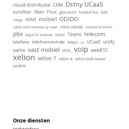
Dstny UCaaS
cloud distributie
CRM
Flux
fiber
eurofiber
glasvezel
hosted 3cx
isdn
ODIDO
mobiel
mitel
marge
odido zakelijk
odido hello business op maat
onbeperkt bellen
pbx
telecom
Teams
snom
skype for business
unify
UCaaS
telefooncentrale
telefonie
telepo
uc
voip
vast mobiel
vamo
webRTC
VDSL
xelion
xelion 7
xelion 8
xelion multi tenant
yealink
Onze diensten