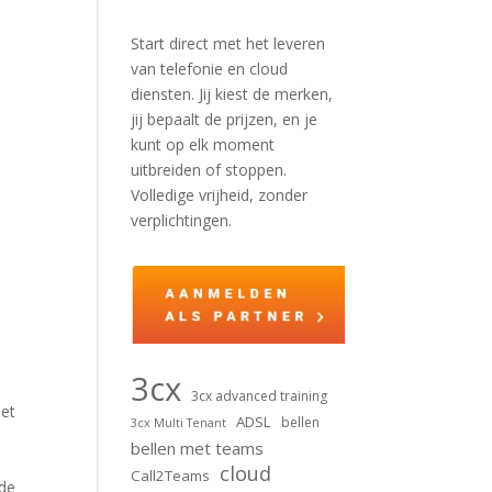
Start direct met het leveren
van telefonie en cloud
diensten. Jij kiest de merken,
jij bepaalt de prijzen, en je
kunt op elk moment
uitbreiden of stoppen.
Volledige vrijheid, zonder
verplichtingen.
3cx
3cx advanced training
het
ADSL
bellen
3cx Multi Tenant
bellen met teams
cloud
Call2Teams
 de