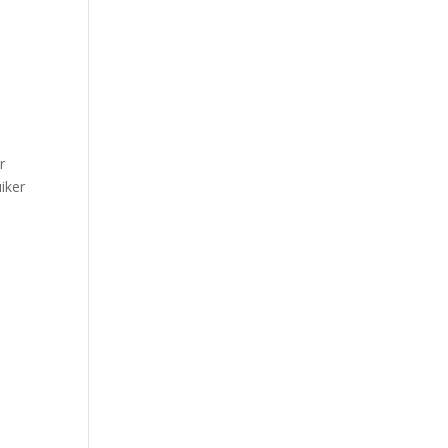
r
iker