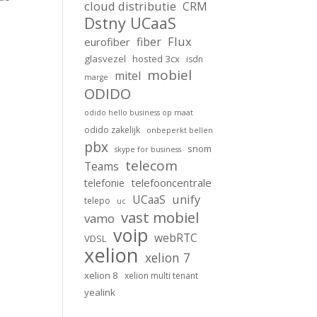
cloud distributie
CRM
Dstny UCaaS
Flux
fiber
eurofiber
glasvezel
hosted 3cx
isdn
mobiel
mitel
marge
ODIDO
odido hello business op maat
odido zakelijk
onbeperkt bellen
pbx
snom
skype for business
telecom
Teams
telefooncentrale
telefonie
unify
UCaaS
telepo
uc
vast mobiel
vamo
voip
webRTC
VDSL
xelion
xelion 7
xelion 8
xelion multi tenant
yealink