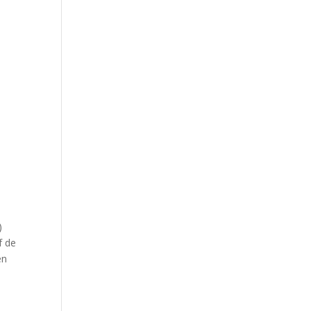
)
f de
en