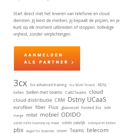
Start direct met het leveren van telefonie en cloud
diensten. Jij kiest de merken, jij bepaalt de prijzen, en je
kunt op elk moment uitbreiden of stoppen. Volledige
vrijheid, zonder verplichtingen.
3cx
ADSL
3cx advanced training
3cx Multi Tenant
cloud
bellen met teams
Call2Teams
bellen
Dstny UCaaS
cloud distributie
CRM
Flux
fiber
eurofiber
glasvezel
hosted 3cx
isdn
ODIDO
mobiel
mitel
marge
odido zakelijk
odido hello business op maat
onbeperkt bellen
pbx
telecom
Teams
snom
skype for business