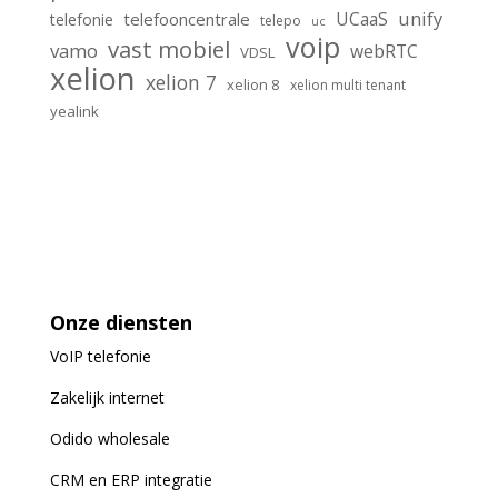
unify
UCaaS
telefooncentrale
telefonie
telepo
uc
voip
vast mobiel
vamo
webRTC
VDSL
xelion
xelion 7
xelion 8
xelion multi tenant
yealink
Onze diensten
VoIP
telefonie
Zakelijk internet
Odido wholesale
CRM en ERP integratie