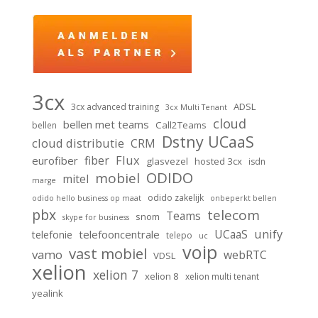
3cx
ADSL
3cx advanced training
3cx Multi Tenant
cloud
bellen met teams
Call2Teams
bellen
Dstny UCaaS
cloud distributie
CRM
Flux
fiber
eurofiber
glasvezel
hosted 3cx
isdn
ODIDO
mobiel
mitel
marge
odido zakelijk
odido hello business op maat
onbeperkt bellen
pbx
telecom
Teams
snom
skype for business
unify
UCaaS
telefooncentrale
telefonie
telepo
uc
voip
vast mobiel
vamo
webRTC
VDSL
xelion
xelion 7
xelion 8
xelion multi tenant
yealink