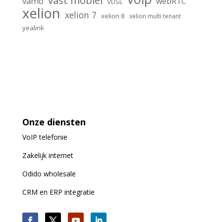
vast mobiel
vamo
webRTC
VDSL
xelion
xelion 7
xelion 8
xelion multi tenant
yealink
Onze diensten
VoIP
telefonie
Zakelijk internet
Odido wholesale
CRM en ERP integratie