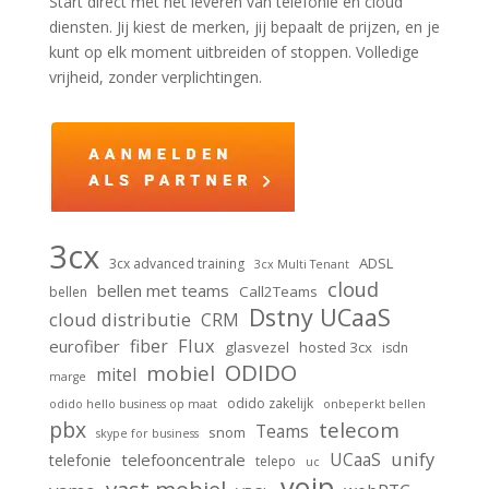
Start direct met het leveren van telefonie en cloud
diensten. Jij kiest de merken, jij bepaalt de prijzen, en je
kunt op elk moment uitbreiden of stoppen. Volledige
vrijheid, zonder verplichtingen.
3cx
ADSL
3cx advanced training
3cx Multi Tenant
cloud
bellen met teams
Call2Teams
bellen
Dstny UCaaS
cloud distributie
CRM
Flux
fiber
eurofiber
glasvezel
hosted 3cx
isdn
ODIDO
mobiel
mitel
marge
odido zakelijk
odido hello business op maat
onbeperkt bellen
pbx
telecom
Teams
snom
skype for business
unify
UCaaS
telefooncentrale
telefonie
telepo
uc
voip