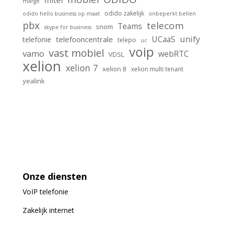
mitel
marge
odido zakelijk
odido hello business op maat
onbeperkt bellen
pbx
telecom
Teams
snom
skype for business
unify
UCaaS
telefooncentrale
telefonie
telepo
uc
voip
vast mobiel
vamo
webRTC
VDSL
xelion
xelion 7
xelion 8
xelion multi tenant
yealink
Onze diensten
VoIP
telefonie
Zakelijk internet