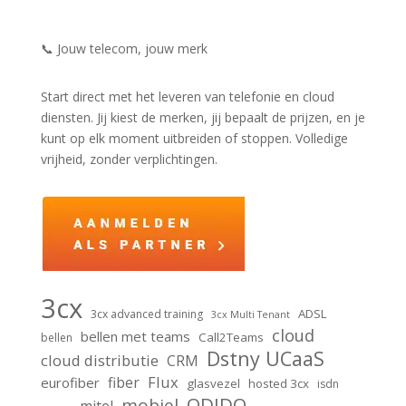
📞 Jouw telecom, jouw merk
Start direct met het leveren van telefonie en cloud
diensten. Jij kiest de merken, jij bepaalt de prijzen, en je
kunt op elk moment uitbreiden of stoppen. Volledige
vrijheid, zonder verplichtingen.
3cx
ADSL
3cx advanced training
3cx Multi Tenant
cloud
bellen met teams
Call2Teams
bellen
Dstny UCaaS
cloud distributie
CRM
Flux
fiber
eurofiber
glasvezel
hosted 3cx
isdn
ODIDO
mobiel