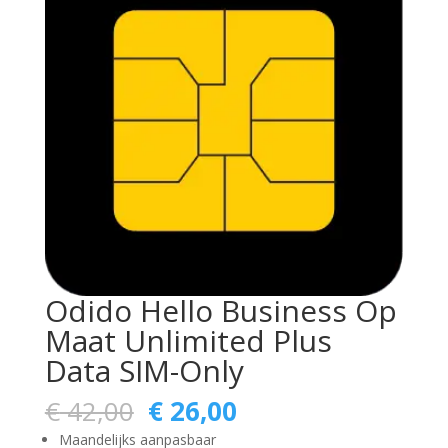
Odido Hello Business Op
Maat Unlimited Plus
Data SIM-Only
Oorspronkelijke
Huidige
€
42,00
€
26,00
prijs
prijs
Maandelijks aanpasbaar