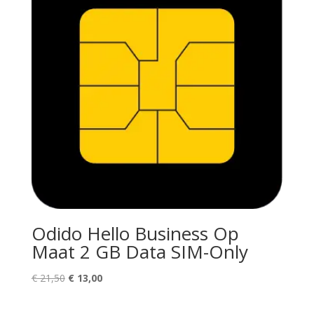
Odido Hello Business Op
Maat 2 GB Data SIM-Only
Oorspronkelijke
Huidige
€
21,50
€
13,00
prijs
prijs
was:
is: