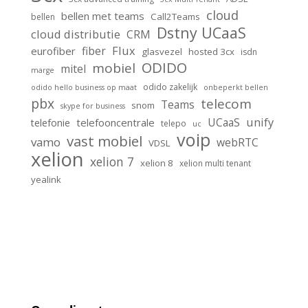
cloud
bellen met teams
Call2Teams
bellen
Dstny UCaaS
cloud distributie
CRM
Flux
fiber
eurofiber
glasvezel
hosted 3cx
isdn
ODIDO
mobiel
mitel
marge
odido zakelijk
odido hello business op maat
onbeperkt bellen
pbx
telecom
Teams
snom
skype for business
unify
UCaaS
telefooncentrale
telefonie
telepo
uc
voip
vast mobiel
vamo
webRTC
VDSL
xelion
xelion 7
xelion 8
xelion multi tenant
yealink