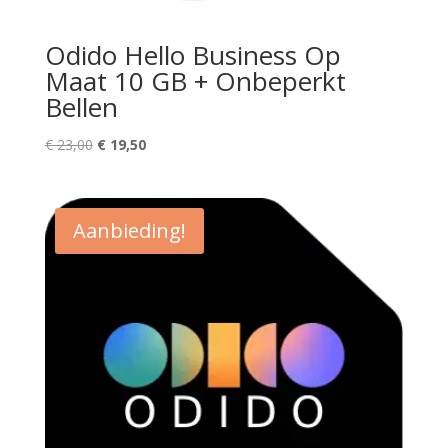
Odido Hello Business Op
Maat 10 GB + Onbeperkt
Bellen
Oorspronkelijke
Huidige
€
23,00
€
19,50
prijs
prijs
was:
is:
€ 23,00.
€ 19,50.
Aanbieding!