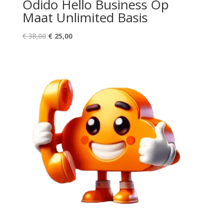
Odido Hello Business Op
Maat Unlimited Basis
Oorspronkelijke
Huidige
€
38,00
€
25,00
prijs
prijs
was:
is:
€ 38,00.
€ 25,00.