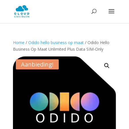
Home
/
Odido hello business op maat
/ Odido Hello
Business Op Maat Unlimited Plus Data SIM-Only
Aanbieding!