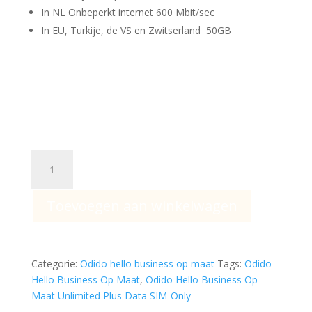
was:
is:
In NL Onbeperkt internet 600 Mbit/sec
€ 42,00.
€ 26,00.
In EU, Turkije, de VS en Zwitserland 50GB
Odido
Hello
Business
Toevoegen aan winkelwagen
Op
Maat
Unlimited
Plus
Categorie:
Odido hello business op maat
Tags:
Odido
Data
Hello Business Op Maat
,
Odido Hello Business Op
SIM-
Maat Unlimited Plus Data SIM-Only
Only