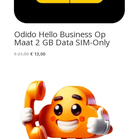
Odido Hello Business Op
Maat 2 GB Data SIM-Only
Oorspronkelijke
Huidige
€
21,50
€
13,00
prijs
prijs
was:
is:
€ 21,50.
€ 13,00.