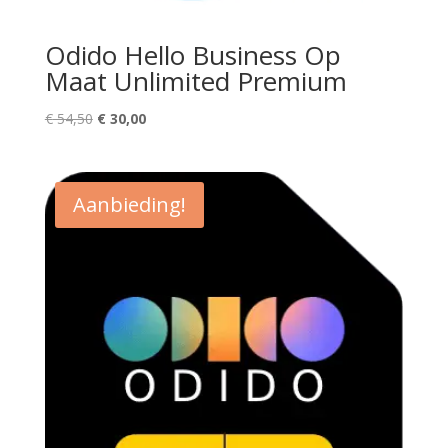
Odido Hello Business Op
Maat Unlimited Premium
Oorspronkelijke
Huidige
€
54,50
€
30,00
prijs
prijs
was:
is:
€ 54,50.
€ 30,00.
Aanbieding!