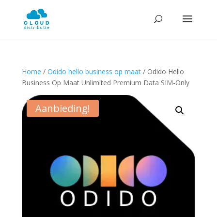
Home
/
Odido hello business op maat
/ Odido Hello
Business Op Maat Unlimited Premium Data SIM-Only
Aanbieding!