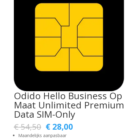
Odido Hello Business Op
Maat Unlimited Premium
Data SIM-Only
Oorspronkelijke
Huidige
€
54,50
€
28,00
prijs
prijs
Maandelijks aanpasbaar