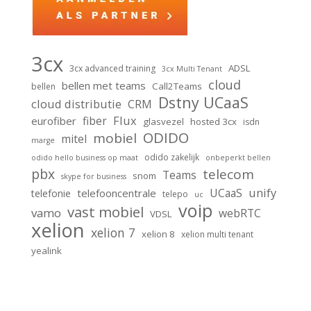
3cx
ADSL
3cx advanced training
3cx Multi Tenant
cloud
bellen met teams
Call2Teams
bellen
Dstny UCaaS
cloud distributie
CRM
Flux
fiber
eurofiber
glasvezel
hosted 3cx
isdn
ODIDO
mobiel
mitel
marge
odido zakelijk
odido hello business op maat
onbeperkt bellen
pbx
telecom
Teams
snom
skype for business
unify
UCaaS
telefooncentrale
telefonie
telepo
uc
voip
vast mobiel
vamo
webRTC
VDSL
xelion
xelion 7
xelion 8
xelion multi tenant
yealink