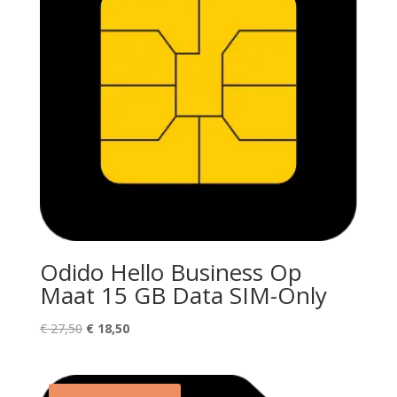
Odido Hello Business Op
Maat 15 GB Data SIM-Only
Oorspronkelijke
Huidige
€
27,50
€
18,50
prijs
prijs
was:
is:
€ 27,50.
€ 18,50.