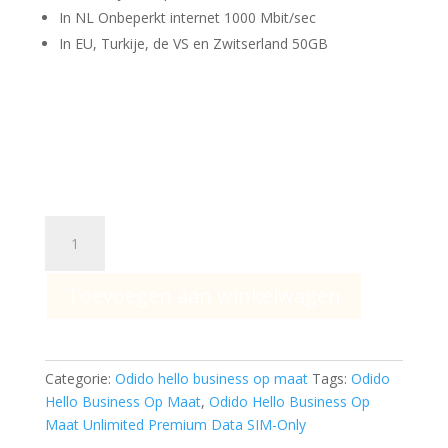
was:
is:
In NL Onbeperkt internet 1000 Mbit/sec
€ 54,50.
€ 28,00.
In EU, Turkije, de VS en Zwitserland 50GB
Odido
Hello
Business
Toevoegen aan winkelwagen
Op
Maat
Unlimited
Premium
Categorie:
Odido hello business op maat
Tags:
Odido
Data
Hello Business Op Maat
,
Odido Hello Business Op
SIM-
Maat Unlimited Premium Data SIM-Only
Only