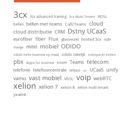
3cx
ADSL
3cx advanced training
3cx Multi Tenant
cloud
bellen met teams
Call2Teams
bellen
Dstny UCaaS
cloud distributie
CRM
Flux
fiber
eurofiber
glasvezel
hosted 3cx
isdn
ODIDO
mobiel
mitel
marge
odido zakelijk
odido hello business op maat
onbeperkt bellen
pbx
telecom
Teams
snom
skype for business
unify
UCaaS
telefooncentrale
telefonie
telepo
uc
voip
vast mobiel
vamo
webRTC
VDSL
xelion
xelion 7
xelion 8
xelion multi tenant
yealink