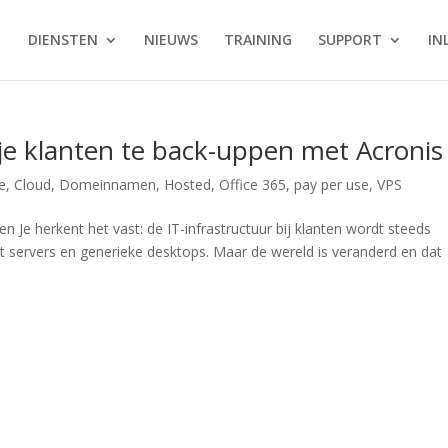
DIENSTEN
NIEUWS
TRAINING
SUPPORT
IN
je klanten te back-uppen met Acronis
e
,
Cloud
,
Domeinnamen
,
Hosted
,
Office 365
,
pay per use
,
VPS
n Je herkent het vast: de IT-infrastructuur bij klanten wordt steeds
 servers en generieke desktops. Maar de wereld is veranderd en dat