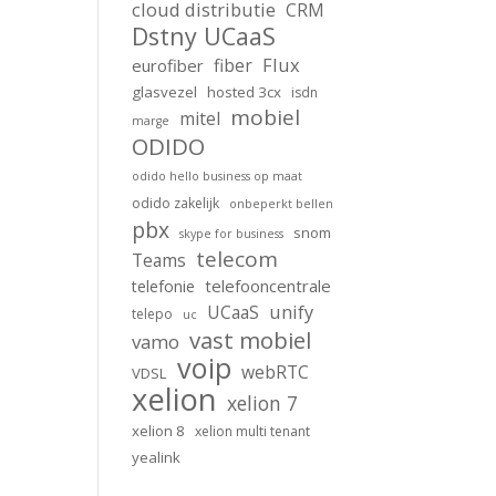
cloud distributie
CRM
Dstny UCaaS
Flux
fiber
eurofiber
glasvezel
hosted 3cx
isdn
mobiel
mitel
marge
ODIDO
odido hello business op maat
odido zakelijk
onbeperkt bellen
pbx
snom
skype for business
telecom
Teams
telefooncentrale
telefonie
unify
UCaaS
telepo
uc
vast mobiel
vamo
voip
webRTC
VDSL
xelion
xelion 7
xelion 8
xelion multi tenant
yealink