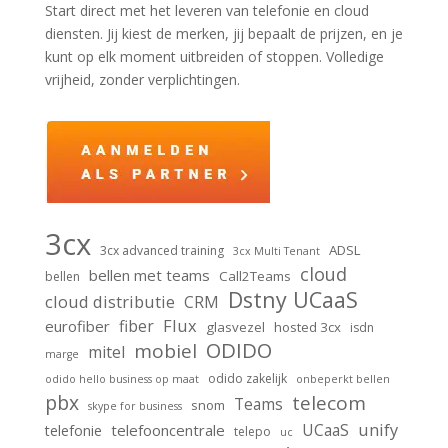
Start direct met het leveren van telefonie en cloud
diensten. Jij kiest de merken, jij bepaalt de prijzen, en je
kunt op elk moment uitbreiden of stoppen. Volledige
vrijheid, zonder verplichtingen.
3cx
ADSL
3cx advanced training
3cx Multi Tenant
cloud
bellen met teams
Call2Teams
bellen
Dstny UCaaS
cloud distributie
CRM
Flux
fiber
eurofiber
glasvezel
hosted 3cx
isdn
ODIDO
mobiel
mitel
marge
odido zakelijk
odido hello business op maat
onbeperkt bellen
pbx
telecom
Teams
snom
skype for business
unify
UCaaS
telefooncentrale
telefonie
telepo
uc