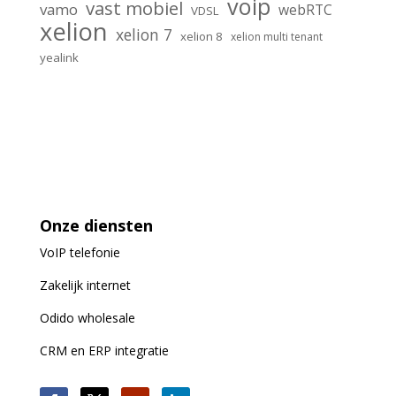
voip
vast mobiel
vamo
webRTC
VDSL
xelion
xelion 7
xelion 8
xelion multi tenant
yealink
Onze diensten
VoIP
telefonie
Zakelijk internet
Odido wholesale
CRM en ERP integratie