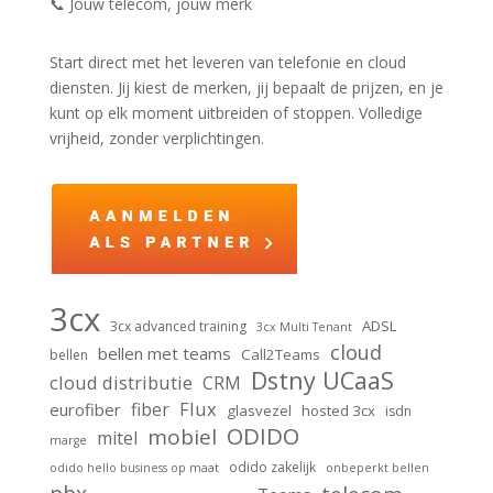
📞 Jouw telecom, jouw merk
Start direct met het leveren van telefonie en cloud
diensten. Jij kiest de merken, jij bepaalt de prijzen, en je
kunt op elk moment uitbreiden of stoppen. Volledige
vrijheid, zonder verplichtingen.
3cx
ADSL
3cx advanced training
3cx Multi Tenant
cloud
bellen met teams
Call2Teams
bellen
Dstny UCaaS
cloud distributie
CRM
Flux
fiber
eurofiber
glasvezel
hosted 3cx
isdn
ODIDO
mobiel
mitel
marge
odido zakelijk
odido hello business op maat
onbeperkt bellen