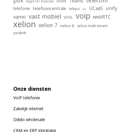
pbx
telecom
Teams
snom
skype for business
unify
UCaaS
telefooncentrale
telefonie
telepo
uc
voip
vast mobiel
vamo
webRTC
VDSL
xelion
xelion 7
xelion 8
xelion multi tenant
yealink
Onze diensten
VoIP
telefonie
Zakelijk internet
Odido wholesale
CRM en ERP integratie