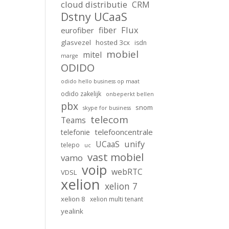
cloud distributie
CRM
Dstny UCaaS
Flux
fiber
eurofiber
glasvezel
hosted 3cx
isdn
mobiel
mitel
marge
ODIDO
odido hello business op maat
odido zakelijk
onbeperkt bellen
pbx
snom
skype for business
telecom
Teams
telefooncentrale
telefonie
unify
UCaaS
telepo
uc
vast mobiel
vamo
voip
webRTC
VDSL
xelion
xelion 7
xelion 8
xelion multi tenant
yealink