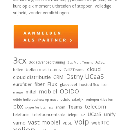
kunt op elk moment uitbreiden of stoppen. Volledige
vrijheid, zonder verplichtingen.
3cx
ADSL
3cx advanced training
3cx Multi Tenant
cloud
bellen met teams
Call2Teams
bellen
Dstny UCaaS
cloud distributie
CRM
Flux
fiber
eurofiber
glasvezel
hosted 3cx
isdn
ODIDO
mobiel
mitel
marge
odido zakelijk
odido hello business op maat
onbeperkt bellen
pbx
telecom
Teams
snom
skype for business
unify
UCaaS
telefooncentrale
telefonie
telepo
uc
voip
vast mobiel
vamo
webRTC
VDSL
xelion