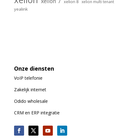
xelion 7
xelion 8
xelion multi tenant
yealink
Onze diensten
VoIP
telefonie
Zakelijk internet
Odido wholesale
CRM en ERP integratie