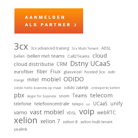
3cx
ADSL
3cx advanced training
3cx Multi Tenant
cloud
bellen met teams
Call2Teams
bellen
Dstny UCaaS
cloud distributie
CRM
Flux
fiber
eurofiber
glasvezel
hosted 3cx
isdn
ODIDO
mobiel
mitel
marge
odido zakelijk
odido hello business op maat
onbeperkt bellen
pbx
telecom
Teams
snom
skype for business
unify
UCaaS
telefooncentrale
telefonie
telepo
uc
voip
vast mobiel
vamo
webRTC
VDSL
xelion
xelion 7
xelion 8
xelion multi tenant
yealink