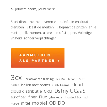
📞 Jouw telecom, jouw merk
Start direct met het leveren van telefonie en cloud
diensten. Jij kiest de merken, jij bepaalt de prijzen, en je
kunt op elk moment uitbreiden of stoppen. Volledige
vrijheid, zonder verplichtingen.
3cx
ADSL
3cx advanced training
3cx Multi Tenant
cloud
bellen met teams
Call2Teams
bellen
Dstny UCaaS
cloud distributie
CRM
Flux
fiber
eurofiber
glasvezel
hosted 3cx
isdn
ODIDO
mobiel
mitel
marge