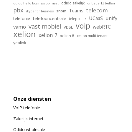
odido zakelijk
odido hello business op maat
onbeperkt bellen
pbx
telecom
Teams
snom
skype for business
unify
UCaaS
telefooncentrale
telefonie
telepo
uc
voip
vast mobiel
vamo
webRTC
VDSL
xelion
xelion 7
xelion 8
xelion multi tenant
yealink
Onze diensten
VoIP
telefonie
Zakelijk internet
Odido wholesale