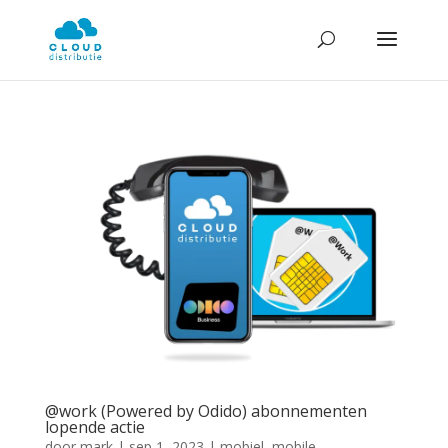
@work (Powered by Odido) abonnementen
lopende actie
door
mark
|
sep 1, 2023
|
mobiel
,
mobile