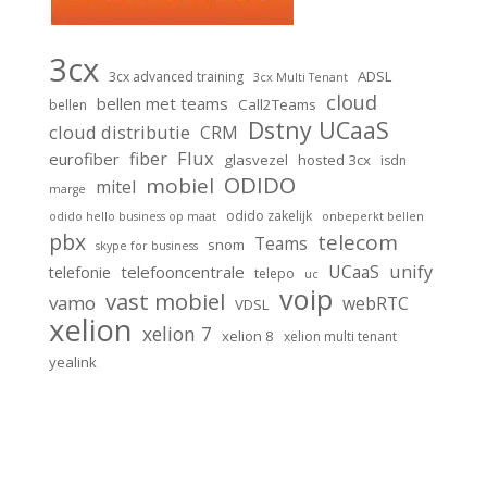
3cx
ADSL
3cx advanced training
3cx Multi Tenant
cloud
bellen met teams
Call2Teams
bellen
Dstny UCaaS
cloud distributie
CRM
Flux
fiber
eurofiber
glasvezel
hosted 3cx
isdn
ODIDO
mobiel
mitel
marge
odido zakelijk
odido hello business op maat
onbeperkt bellen
pbx
telecom
Teams
snom
skype for business
unify
UCaaS
telefooncentrale
telefonie
telepo
uc
voip
vast mobiel
vamo
webRTC
VDSL
xelion
xelion 7
xelion 8
xelion multi tenant
yealink