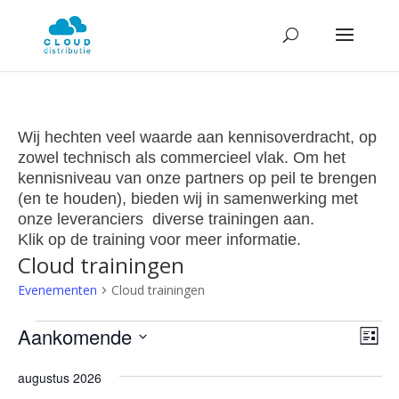
Wij hechten veel waarde aan kennisoverdracht, op
zowel technisch als commercieel vlak. Om het
kennisniveau van onze partners op peil te brengen
(en te houden), bieden wij in samenwerking met
onze leveranciers diverse trainingen aan.
Klik op de training voor meer informatie.
Cloud trainingen
Evenementen
Cloud trainingen
Evenementen
Wee
Ev
Aankomende
Lijst
we
navi
Selecteer
nav
augustus 2026
een