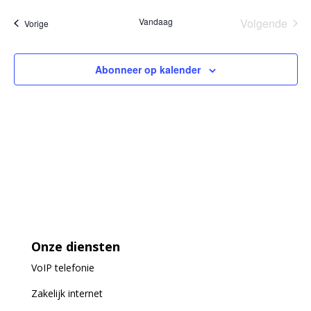
Vandaag
Volgende
Evenementen
Vorige
Eveneme
Abonneer op kalender
Onze diensten
VoIP
telefonie
Zakelijk internet