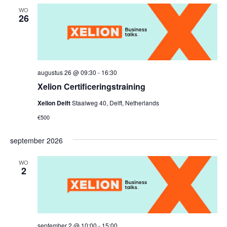
datum.
WO
26
augustus 26 @ 09:30
-
16:30
Xelion Certificeringstraining
Xelion Delft
Staalweg 40, Delft, Netherlands
€500
september 2026
WO
2
september 2 @ 10:00
-
15:00