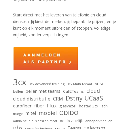
Start direct met het leveren van telefonie en cloud
diensten. Jij kiest de merken, jij bepaalt de prijzen, en je
kunt op elk moment uitbreiden of stoppen. Volledige
vrijheid, zonder verplichtingen.
3cx
ADSL
3cx advanced training
3cx Multi Tenant
cloud
bellen met teams
Call2Teams
bellen
Dstny UCaaS
cloud distributie
CRM
Flux
fiber
eurofiber
glasvezel
hosted 3cx
isdn
ODIDO
mobiel
mitel
marge
odido zakelijk
odido hello business op maat
onbeperkt bellen
pbx
telecom
Teams
snom
skype for business