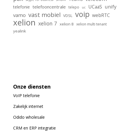
unify
UCaaS
telefooncentrale
telefonie
telepo
uc
voip
vast mobiel
vamo
webRTC
VDSL
xelion
xelion 7
xelion 8
xelion multi tenant
yealink
Onze diensten
VoIP
telefonie
Zakelijk internet
Odido wholesale
CRM en ERP integratie