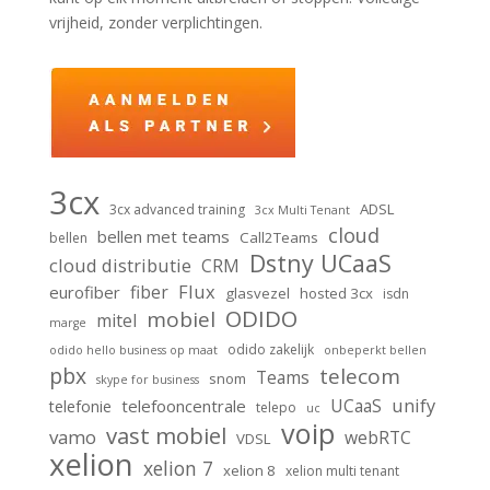
vrijheid, zonder verplichtingen.
3cx
ADSL
3cx advanced training
3cx Multi Tenant
cloud
bellen met teams
Call2Teams
bellen
Dstny UCaaS
cloud distributie
CRM
Flux
fiber
eurofiber
glasvezel
hosted 3cx
isdn
ODIDO
mobiel
mitel
marge
odido zakelijk
odido hello business op maat
onbeperkt bellen
pbx
telecom
Teams
snom
skype for business
unify
UCaaS
telefooncentrale
telefonie
telepo
uc
voip
vast mobiel
vamo
webRTC
VDSL
xelion
xelion 7
xelion 8
xelion multi tenant