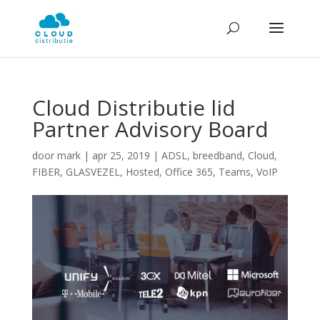
Cloud Distributie lid
Partner Advisory Board
door
mark
|
apr 25, 2019
|
ADSL
,
breedband
,
Cloud
,
FIBER
,
GLASVEZEL
,
Hosted
,
Office 365
,
Teams
,
VoIP