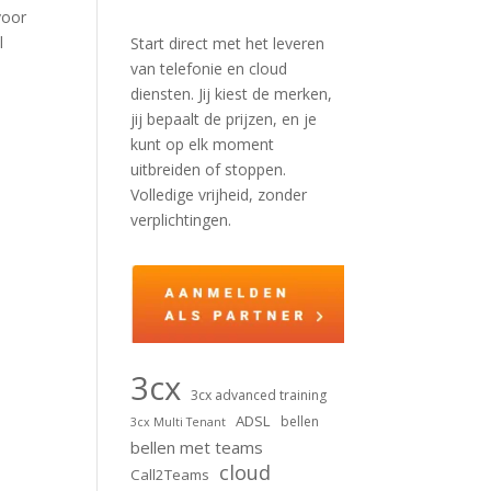
voor
l
Start direct met het leveren
van telefonie en cloud
diensten. Jij kiest de merken,
jij bepaalt de prijzen, en je
kunt op elk moment
uitbreiden of stoppen.
Volledige vrijheid, zonder
verplichtingen.
3cx
3cx advanced training
ADSL
bellen
3cx Multi Tenant
bellen met teams
cloud
Call2Teams