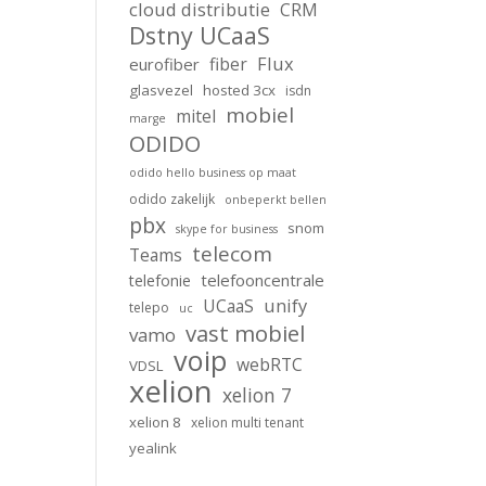
cloud distributie
CRM
Dstny UCaaS
Flux
fiber
eurofiber
glasvezel
hosted 3cx
isdn
mobiel
mitel
marge
ODIDO
odido hello business op maat
odido zakelijk
onbeperkt bellen
pbx
snom
skype for business
telecom
Teams
telefooncentrale
telefonie
unify
UCaaS
telepo
uc
vast mobiel
vamo
voip
webRTC
VDSL
xelion
xelion 7
xelion 8
xelion multi tenant
yealink