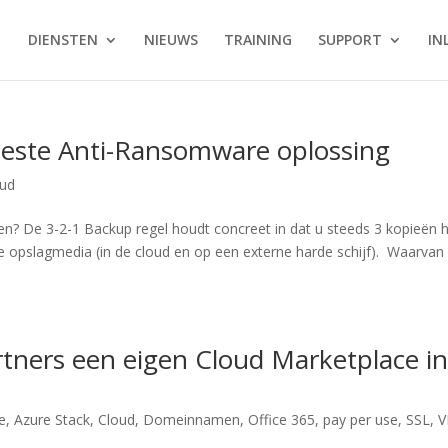
DIENSTEN
NIEUWS
TRAINING
SUPPORT
IN
beste Anti-Ransomware oplossing
oud
en? De 3-2-1 Backup regel houdt concreet in dat u steeds 3 kopieën 
nde opslagmedia (in de cloud en op een externe harde schijf). Waarvan
artners een eigen Cloud Marketplace i
e
,
Azure Stack
,
Cloud
,
Domeinnamen
,
Office 365
,
pay per use
,
SSL
,
V